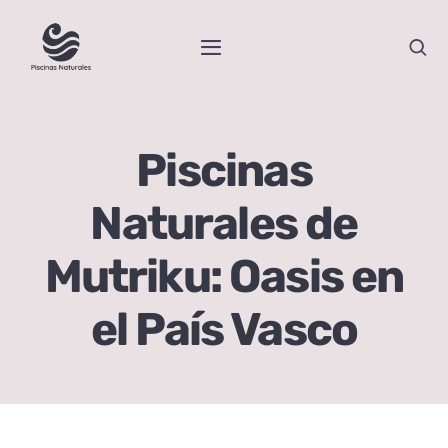
Skip
to
Toggle
content
Navigation
Inicio
Piscinas
Piscinas Naturales por Comunidades
Naturales de
Blog
Mutriku: Oasis en
Sobre Nosotras
el País Vasco
Contacto