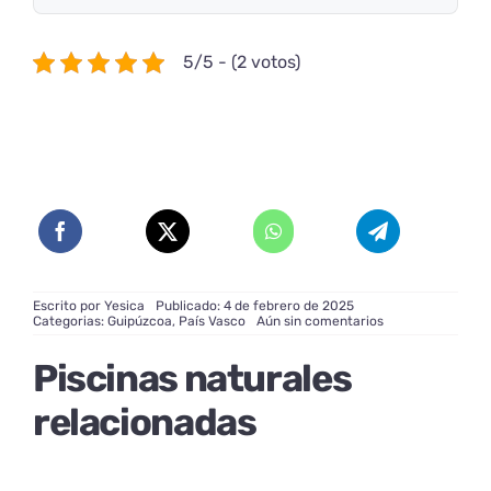
5/5 - (2 votos)
Escrito por
Yesica
Publicado: 4 de febrero de 2025
on
Categorias:
Guipúzcoa
,
País Vasco
Aún sin comentarios
Piscinas
Naturales
Piscinas naturales
de
Mutriku:
Oasis
relacionadas
en
el
País
Vasco