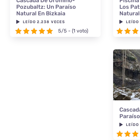
Cascada De Oromiño-
Piscina
Pozubaltz: Un Paraíso
Los Pat
Natural En Bizkaia
Natural
LEÍDO 2.238 VECES
LEÍDO
5/5 - (1 voto)
Cascada
Paraíso
LEÍDO