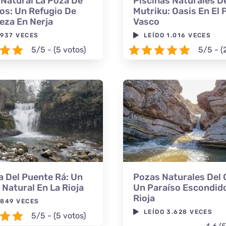
 Natural La Poza De
Piscinas Naturales D
os: Un Refugio De
Mutriku: Oasis En El 
eza En Nerja
Vasco
 937 VECES
LEÍDO 1.016 VECES
5/5 - (5 votos)
5/5 - (
 Del Puente Rá: Un
Pozas Naturales Del G
 Natural En La Rioja
Un Paraíso Escondido
Rioja
 849 VECES
LEÍDO 3.628 VECES
5/5 - (5 votos)