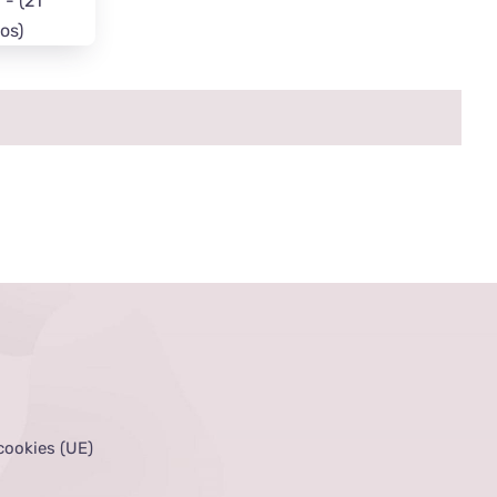
 - (21
os)
 cookies (UE)