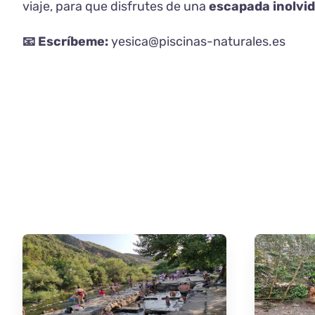
viaje, para que disfrutes de una
escapada inolvi
📧 Escríbeme:
yesica@piscinas-naturales.es