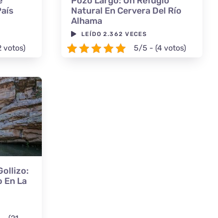
e
Pozo Largo: Un Refugio
País
Natural En Cervera Del Río
Alhama
LEÍDO 2.362 VECES
2 votos)
5/5 - (4 votos)
ollizo:
 En La