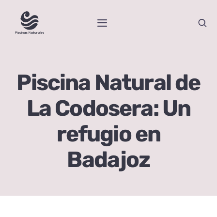
Skip
to
Toggle
content
Navigation
Inicio
Piscina Natural de
Piscinas Naturales por Comunidades
La Codosera: Un
Blog
refugio en
Sobre Nosotras
Badajoz
Contacto