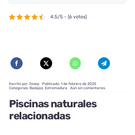
4.5/5 - (6 votos)
Escrito por
Josep
Publicado: 1 de febrero de 2025
on
Categorias:
Badajoz
,
Extremadura
Aún sin comentarios
Piscina
Natural
Piscinas naturales
de
La
Codosera:
relacionadas
Un
refugio
en
Badajoz