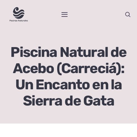
Skip
to
Toggle
content
Navigation
Inicio
Piscina Natural de
Piscinas Naturales por Comunidades
Acebo (Carreciá):
Blog
Un Encanto en la
Sobre Nosotras
Sierra de Gata
Contacto