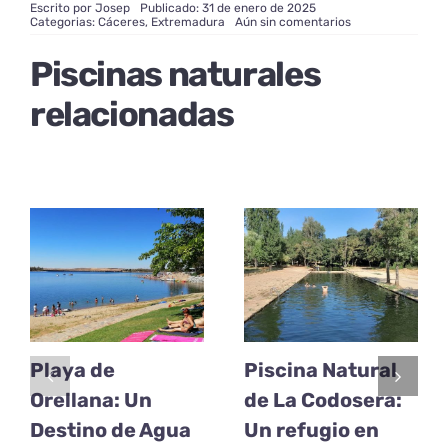
Escrito por
Josep
Publicado: 31 de enero de 2025
on
Categorias:
Cáceres
,
Extremadura
Aún sin comentarios
Piscina
Natural
Piscinas naturales
de
Acebo
(Carreciá):
relacionadas
Un
Encanto
en
la
Sierra
de
Gata
Playa de
Piscina Natural
Orellana: Un
de La Codosera:
Destino de Agua
Un refugio en