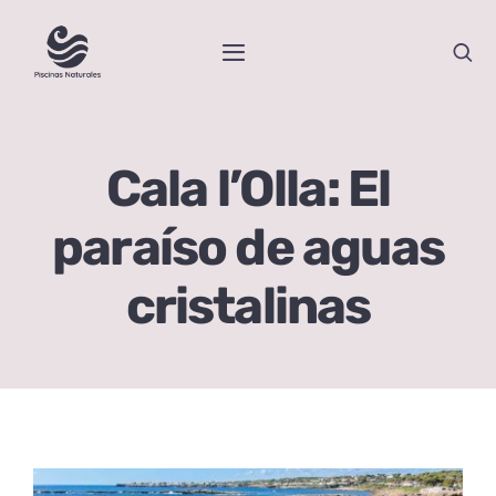
Skip
to
Toggle
content
Navigation
Inicio
Cala l’Olla: El
Piscinas Naturales por Comunidades
paraíso de aguas
Blog
cristalinas
Sobre Nosotras
Contacto