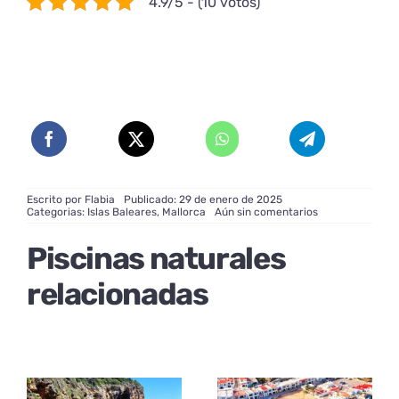
4.9/5 - (10 votos)
Escrito por
Flabia
Publicado: 29 de enero de 2025
on
Categorias:
Islas Baleares
,
Mallorca
Aún sin comentarios
Cala
l’Olla:
Piscinas naturales
El
paraíso
de
relacionadas
aguas
cristalinas